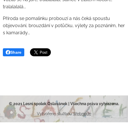
tralalalalá...
Příroda se pomalinku probouzí a nás čeká spoustu
objevování, brouzdání v potůčku, výlety za poznáním, her
s kamarády...
Share
© 2021 Lesní spolek Oslavánek | Všechna práva vyhrazena.
Vytvořeno službou
Webnode