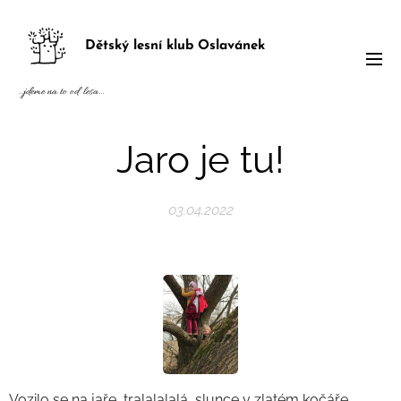
Dětský lesní klub Oslavánek
...jdeme na to od lesa...
Jaro je tu!
03.04.2022
Vozilo se na jaře, tralalalalá, slunce v zlatém kočáře,