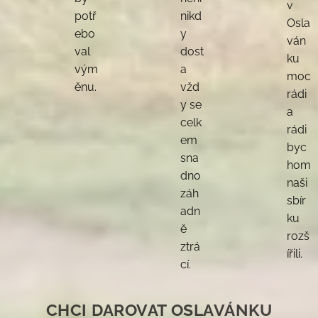
v
potř
nikd
Osla
ebo
y
ván
val
dost
ku
vým
a
moc
ěnu.
vžd
rádi
y se
a
celk
rádi
em
byc
sna
hom
dno
naši
záh
sbír
adn
ku
ě
rozš
ztrá
ířili.
cí.
CHCI DAROVAT
OSLAVÁNKU