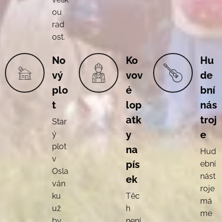
ou
rad
ost.
No
Ko
Hu
vý
vov
de
plo
é
bní
t
lop
nás
atk
troj
Star
y
e
ý
plot
na
Hud
v
pís
ební
Osla
nást
ek
ván
roje
ku
Těc
má
už
h
me
by
není