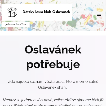
Dětský lesní klub Oslavánek
...jdeme na to od lesa...
Oslavánek
potřebuje
Zde najdete seznam věcí a prací, které momentálně
Oslavánek shání.
Nemusí se jednat o věci nové, velice rádi se ujmeme těch již
nevyužitých, které máte doma a ideálně nejsou poškozené.