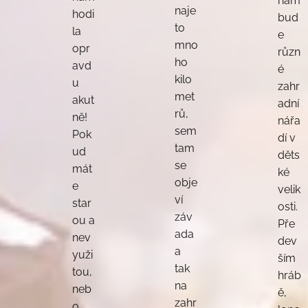
nám
naje
hodi
bud
to
la
e
mno
opr
různ
ho
avd
é
kilo
u
zahr
met
akut
adní
rů,
ně!
nářa
sem
Pok
dí v
tam
ud
děts
se
mát
ké
obje
e
velik
ví
star
osti.
záv
ou a
Pře
ada
nev
dev
a
yuži
ším
tak
tou,
hráb
na
neb
ě,
zahr
o