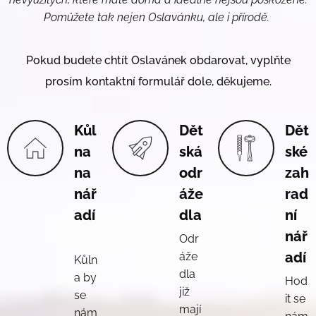
Pomůžete tak nejen Oslavánku, ale i přírodě.
Pokud budete chtít Oslavánek obdarovat, vyplňte
prosím kontaktní formulář dole, děkujeme.
Kůl
Dět
Dět
na
ská
ské
na
odr
zah
nář
áže
rad
adí
dla
ní
nář
Odr
adí
áže
Kůln
dla
a by
Hod
již
se
it se
mají
nám