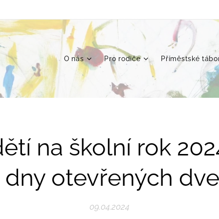
O nás
Pro rodiče
Příměstské tábo
dětí na školní rok 20
 dny otevřených dve
09.04.2024