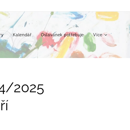
ry
Kalendář
Oslavánek potřebuje
Více
24/2025
ří