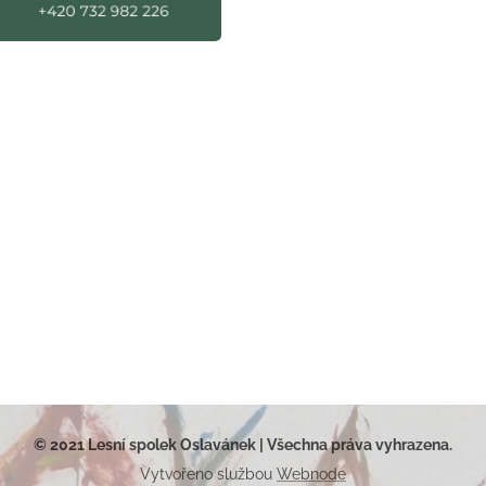
© 2021 Lesní spolek Oslavánek | Všechna práva vyhrazena.
Vytvořeno službou
Webnode