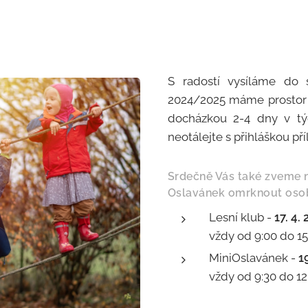
S radostí vysíláme do s
2024/2025 máme prostor 
docházkou 2-4 dny v týd
neotálejte s přihláškou pří
Srdečně Vás také zveme 
Oslavánek omrknout oso
Lesní klub -
17. 4.
vždy od 9:00 do 15
MiniOslavánek -
1
vždy od 9:30 do 12