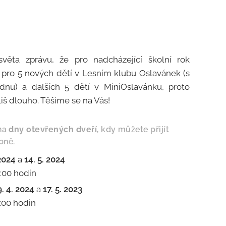
věta zprávu, že pro nadcházející školní rok
pro 5 nových dětí v Lesním klubu Oslavánek (s
nu) a dalších 5 dětí v MiniOslavánku, proto
liš dlouho. Těšíme se na Vás!
na
dny otevřených dveří
, kdy můžete přijít
bně.
 2024
a
14. 5. 2024
:00 hodin
9. 4. 2024
a
17. 5. 2023
:00 hodin